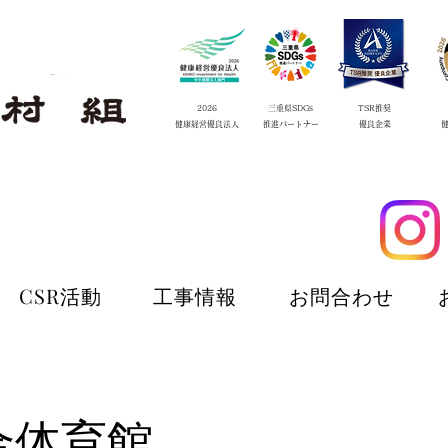
2026
三重県SDGs
TSR推奨
​健康経営優良法人
​推進
パートナー
​優良企業
CSR活動
工事情報
お問合わせ
CSR活動
工事情報
お問合わせ
合体育館