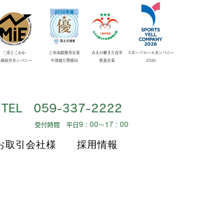
​三重とこわか
工事成績優秀企業
みえの働き方改革
スポーツエールカンパニー
健康経営カンパニー
​中部地方整備局
​推進企業
​2026
​TEL 059-337-2222
​受付時間 平日9：00～17：00
お取引会社様
採用情報
お取引会社様
採用情報