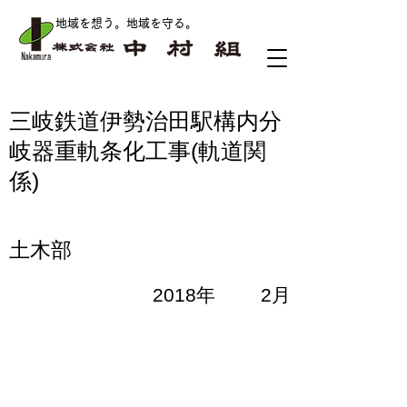
地域を想う。地域を守る
。
三岐鉄道伊勢治田駅構内分
岐器重軌条化工事(軌道関
係)
土木部
2018年
2月