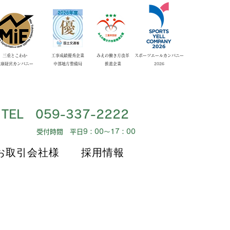
​三重とこわか
工事成績優秀企業
みえの働き方改革
スポーツエールカンパニー
健康経営カンパニー
​中部地方整備局
​推進企業
​2026
​TEL 059-337-2222
​受付時間 平日9：00～17：00
お取引会社様
採用情報
お取引会社様
採用情報