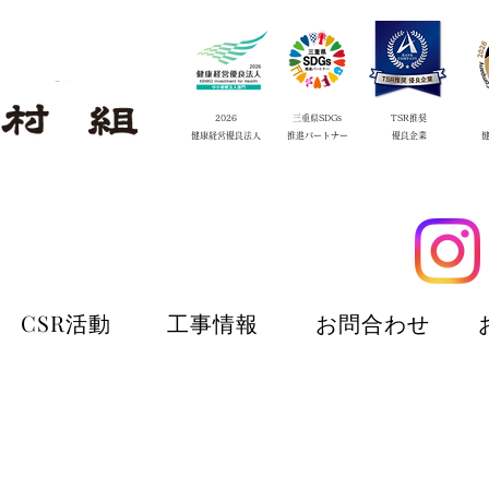
2026
三重県SDGs
TSR推奨
​健康経営優良法人
​推進
パートナー
​優良企業
CSR活動
工事情報
お問合わせ
CSR活動
工事情報
お問合わせ