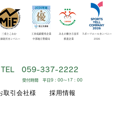
​三重とこわか
工事成績優秀企業
みえの働き方改革
スポーツエールカンパニー
健康経営カンパニー
​中部地方整備局
​推進企業
​2026
​TEL 059-337-2222
​受付時間 平日9：00～17：00
お取引会社様
採用情報
お取引会社様
採用情報