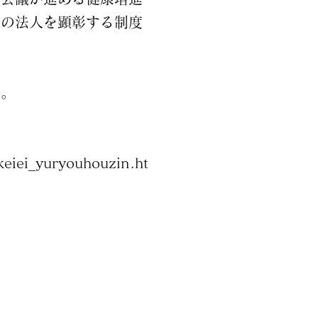
等の法人を顕彰する制度
す。
keiei_yuryouhouzin.ht