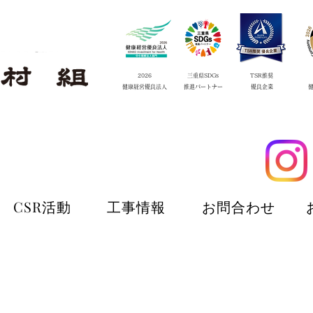
2026
三重県SDGs
TSR推奨
​健康経営優良法人
​推進
パートナー
​優良企業
CSR活動
工事情報
お問合わせ
CSR活動
工事情報
お問合わせ