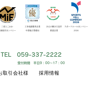
​三重とこわか
工事成績優秀企業
みえの働き方改革
スポーツエールカンパニー
健康経営カンパニー
​中部地方整備局
​推進企業
​2026
​TEL 059-337-2222
​受付時間 平日9：00～17：00
お取引会社様
採用情報
お取引会社様
採用情報