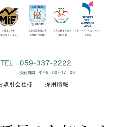
​三重とこわか
工事成績優秀企業
みえの働き方改革
スポーツエールカンパニー
健康経営カンパニー
​中部地方整備局
​推進企業
​2026
​TEL 059-337-2222
​受付時間 平日9：00～17：00
お取引会社様
採用情報
お取引会社様
採用情報