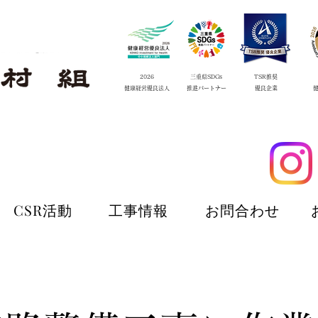
2026
三重県SDGs
TSR推奨
​健康経営優良法人
​推進
パートナー
​優良企業
CSR活動
工事情報
お問合わせ
CSR活動
工事情報
お問合わせ