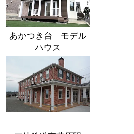
法とカナダの良質な木材、そしてカ
ナダならではの多彩なデザインを提
供します。また、近年ではその美し
いデザインを生かし、住宅だけでは
​あかつき台 モデル
なく、事務所や店舗などの商業施設
ハウス
も幅広く手掛けています。
​外観は美しく、とびきり心地いい特
別なマイホームをこれからも皆様に
お選びいただけるようスタッフ一同
努めていきたいと思います。